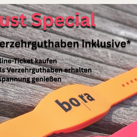
Saunagänger haben die Wahl zwischen acht verschiedenen 
Dampfbad
,
Rauchsauna
,
Bambussauna
,
Salzgrotte
und
auch im einzigartigen
japanischen Onsenbad
genießen, ein 
Nach dem Saunagang bzw. dem Bad im Onsen kühlt man sich
Außenpool
oder direkt im
Bodensee
ab und erholt sich in
unterschiedlichen
Oasen der Ruhe
. Neu eröffnet hat seit 
befinden sich mehrere Ruheräume und Außenterrassen, im 
Wellnessabteilung mit großzügigem Empfangsbereich.
Das
Wellness-Angebot
reicht von verschiedenen Körper-
Behandlungen bis hin zu Packungen und Peelings für den Kö
ebenso im Programm.
Ein
Restaurant
mit frischer, leichter Küche komplettieren 