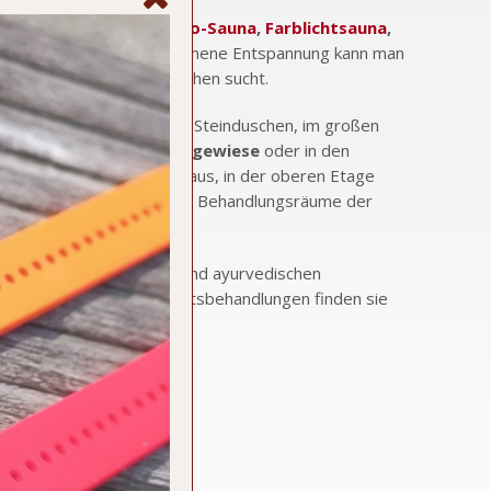
Saunen wie
Erdsauna
,
Kelo-Sauna
,
Farblichtsauna
,
Infrarotkabine
. Vollkommene Entspannung kann man
Highlight, das seinesgleichen sucht.
 unter den bewachsenen Steinduschen, im großen
 der Kaminecke, auf der
Liegewiese
oder in den
Anfang 2024 das Wellnesshaus, in der oberen Etage
unteren Bereich sind neue Behandlungsräume der
 und Gesichts-Massagen und ayurvedischen
rper. Kosmetische Gesichtsbehandlungen finden sie
das Wohlfühl-Angebot.