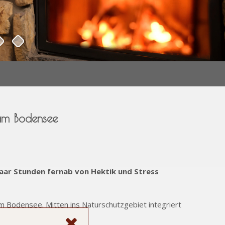
am Bodensee
paar Stunden fernab von Hektik und Stress
l am Bodensee. Mitten ins Naturschutzgebiet integriert
ugang.