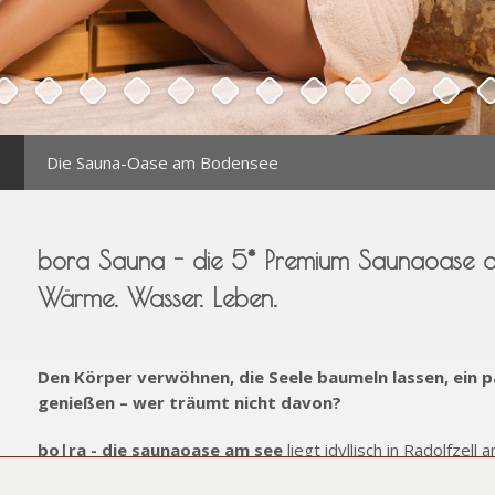
Die Sauna-Oase am Bodensee
bora Sauna - die 5* Premium Saunaoase 
Wärme. Wasser. Leben.
Den Körper verwöhnen, die Seele baumeln lassen, ein 
genießen – wer träumt nicht davon?
bo|ra -­ die saunaoase am see
liegt idyllisch in Radolfzel
sich der liebevoll angelegte Saunagarten mit direktem Seez