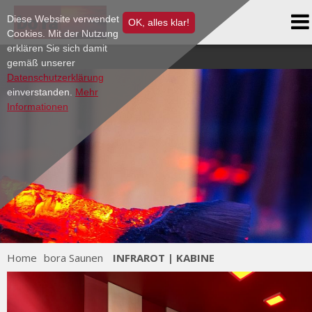
Massagen & ST BARTH Behandlungen
Tipps zum Saunieren
Diese Website verwendet
Restaurant
OK, alles klar!
bora Webshop
Reine Männersache
Karriere
Cookies. Mit der Nutzung
bora | BIERGARTEN
Solarium
AGB
erklären Sie sich damit
bora Webshop
gemäß unserer
Ruhe|Bereiche
Bestellung Kosmetikprodukte
Events & News
Datenschutzerklärung
Solarium
Terminanfrage
Impressum
einverstanden.
Mehr
Informationen
Gutschein shop
Home
bora Saunen
INFRAROT | KABINE