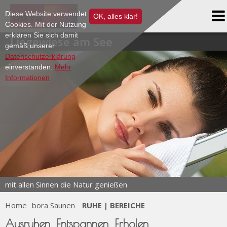
Massagen & ST BARTH Behandlungen
Tipps zum Saunieren
Diese Website verwendet
Restaurant
OK, alles klar!
bora Webshop
Reine Männersache
Karriere
Cookies. Mit der Nutzung
bora | BIERGARTEN
Solarium
AGB
erklären Sie sich damit
Liegewiese am See
Totale Entspannung
bora Webshop
gemäß unserer
Ruhe|Bereiche
Bestellung Kosmetikprodukte
Events & News
Datenschutzerklärung
Solarium
Terminanfrage
Impressum
einverstanden.
Mehr
Informationen
Gutschein shop
mit allen Sinnen die Natur genießen
Schweben Sie ins Land der Träume.
Home
bora Saunen
RUHE | BEREICHE
Ausruhen. Entspannen. Erholen.